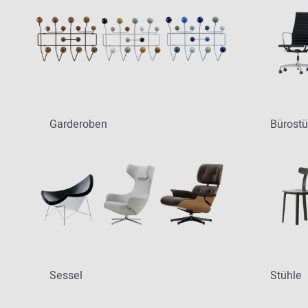
Patricia Urquiola
Flur
Zur Übersicht: alle Sitzmöbel
Philippe Starck
Schlafzimmer
Ronan & Erwan
Kinderzimmer
Bouroullec
Haushaltsraum
Sebastian
Herkner
Badezimmer
Garderoben
Bürostü
Verner Panton
Home Office
Büro- &
Arbeitswelten
Zur Übersicht: alle Entdecken
Sessel
Stühle