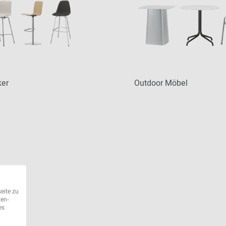
ker
Outdoor Möbel
eite zu
ten-
es