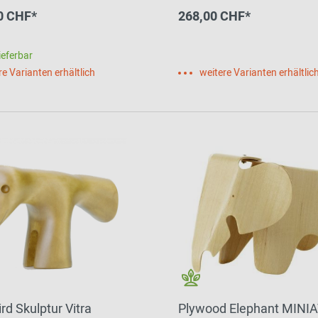
remium Palisander Vitra
0 CHF*
268,00 CHF*
ieferbar
re Varianten erhältlich
weitere Varianten erhältlic
ird Skulptur Vitra
Plywood Elephant MINIA