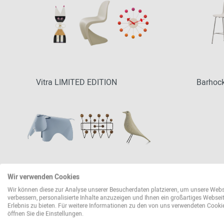
Vitra LIMITED EDITION
Barhoc
Wir verwenden Cookies
Wir können diese zur Analyse unserer Besucherdaten platzieren, um unsere Webs
Vitra NEUHEITEN
verbessern, personalisierte Inhalte anzuzeigen und Ihnen ein großartiges Websei
Erlebnis zu bieten. Für weitere Informationen zu den von uns verwendeten Cooki
öffnen Sie die Einstellungen.