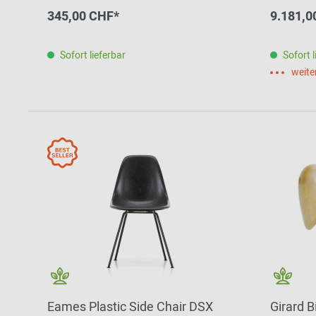
Leder P
345,00 CHF*
9.181,0
Sofort lieferbar
Sofort l
weite
Eames Plastic Side Chair DSX
Girard B