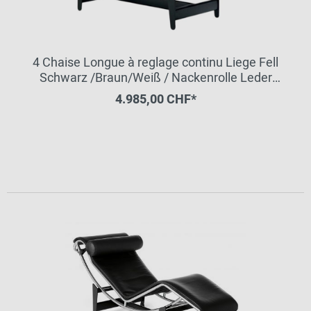
4 Chaise Longue à reglage continu Liege Fell
Schwarz /Braun/Weiß / Nackenrolle Leder
schwarz Cassina VORZUGSKOMBINATION
4.985,00 CHF*
QUICK-SHIP