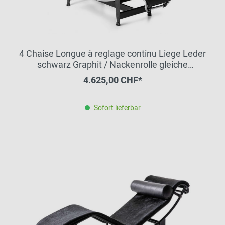
4 Chaise Longue à reglage continu Liege Leder
schwarz Graphit / Nackenrolle gleiche
Lederfarbe Cassina VORZUGSKOMBINATION
4.625,00 CHF*
QUICK-SHIP
Sofort lieferbar