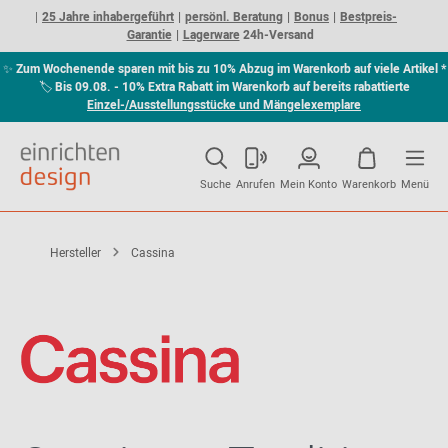
25 Jahre inhabergeführt
persönl. Beratung
Bonus
Bestpreis-
Garantie
Lagerware
24h-Versand
✨
Zum Wochenende sparen mit bis zu 10% Abzug im Warenkorb auf viele Artikel *
🏷
Bis 09.08. - 10% Extra Rabatt im Warenkorb auf bereits rabattierte
Einzel-/Ausstellungsstücke und Mängelexemplare
Suche
Anrufen
Mein Konto
Warenkorb
Menü
Hersteller
Cassina