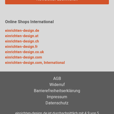
Online Shops International
einrichten-design.de
einrichten-design.at
einrichten-design.ch
einrichten-design.fr
einrichten-design.co.uk
einrichten-design.com
einrichten-design.com, International
AGB
Widerruf
Barrierefreiheitserklärung
Impressum
Datenschutz
einrichten-design.de
ist durchschnittlich mit
4.9
von
5