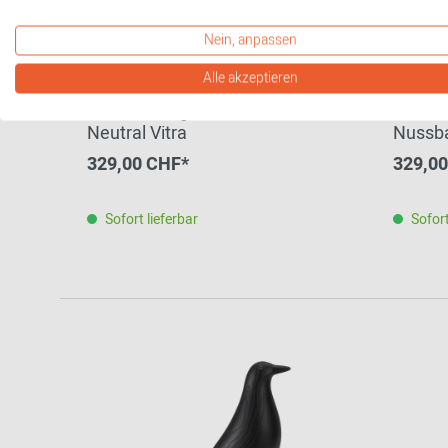
Nein, anpassen
Alle akzeptieren
Eames Hang it all Garderobe
Eames 
Neutral Vitra
Nussba
329,00 CHF*
329,0
Sofort lieferbar
Sofort