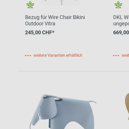
Zur Übersicht: alle Sitzmöbel
Philippe Starck
Schlafzimmer
Ronan & Erwan
Bezug für Wire Chair Bikini
DKL Wi
Kinderzimmer
Bouroullec
Outdoor Vitra
ungepo
Haushaltsraum
Sebastian
245,00 CHF*
669,0
Herkner
Badezimmer
Verner Panton
Home Office
weitere Varianten erhältlich
weit
Büro- &
Arbeitswelten
Zur Übersicht: alle Entdecken