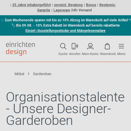
25 Jahre inhabergeführt
persönl. Beratung
Bonus
Bestpreis-
Garantie
Lagerware
24h-Versand
✨
Zum Wochenende sparen mit bis zu 10% Abzug im Warenkorb auf viele Artikel *
🏷
Bis 09.08. - 10% Extra Rabatt im Warenkorb auf bereits rabattierte
Einzel-/Ausstellungsstücke und Mängelexemplare
Suche
Anrufen
Mein Konto
Warenkorb
Menü
Möbel
Garderoben
Organisationstalente
- Unsere Designer-
Garderoben