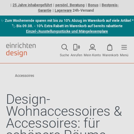
25 Jahre inhabergeführt
persönl. Beratung
Bonus
Bestpreis-
Garantie
Lagerware
24h-Versand
✨
Zum Wochenende sparen mit bis zu 10% Abzug im Warenkorb auf viele Artikel *
🏷
Bis 09.08. - 10% Extra Rabatt im Warenkorb auf bereits rabattierte
Einzel-/Ausstellungsstücke und Mängelexemplare
Suche
Anrufen
Mein Konto
Warenkorb
Menü
Accessoires
Design-
Wohnaccessoires &
Accessoires: für