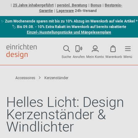
25 Jahre inhabergeführt
persönl. Beratung
Bonus
Bestpreis-
Garantie
Lagerware
24h-Versand
✨
Zum Wochenende sparen mit bis zu 10% Abzug im Warenkorb auf viele Artikel *
🏷
Bis 09.08. - 10% Extra Rabatt im Warenkorb auf bereits rabattierte
Einzel-/Ausstellungsstücke und Mängelexemplare
Suche
Anrufen
Mein Konto
Warenkorb
Menü
Accessoires
Kerzenständer
Helles Licht: Design
Kerzenständer &
Windlichter