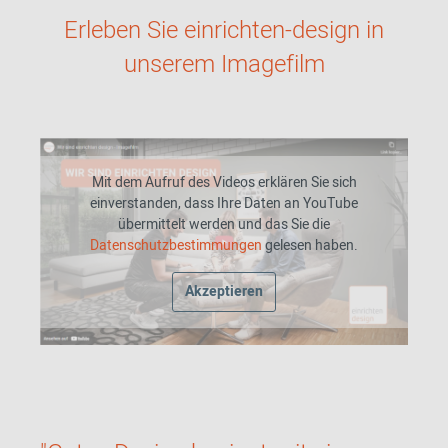
Erleben Sie einrichten-design in
unserem Imagefilm
Mit dem Aufruf des Videos erklären Sie sich
einverstanden, dass Ihre Daten an YouTube
übermittelt werden und das Sie die
Datenschutzbestimmungen
gelesen haben.
Akzeptieren