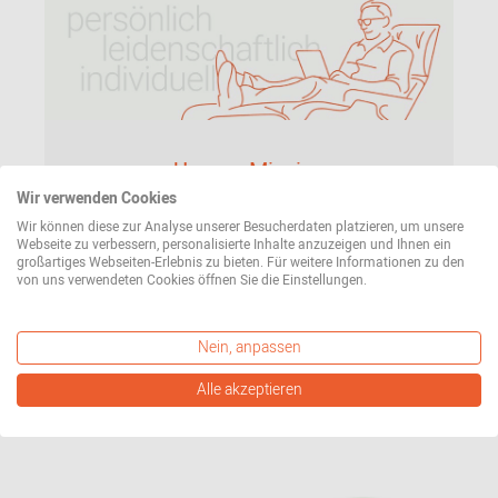
Unsere Mission
Wir verwenden Cookies
Was Sie von uns erwarten können? Persönlichen,
Wir können diese zur Analyse unserer Besucherdaten platzieren, um unsere
individuellen und leidenschaftlichen Service. Vom
Webseite zu verbessern, personalisierte Inhalte anzuzeigen und Ihnen ein
großartiges Webseiten-Erlebnis zu bieten. Für weitere Informationen zu den
ersten Kontakt bis zur Lieferung Ihrer Bestellung.
von uns verwendeten Cookies öffnen Sie die Einstellungen.
Lesen Sie hier mehr über unseren Anspruch an uns
selbst.
Nein, anpassen
Mehr erfahren
Alle akzeptieren