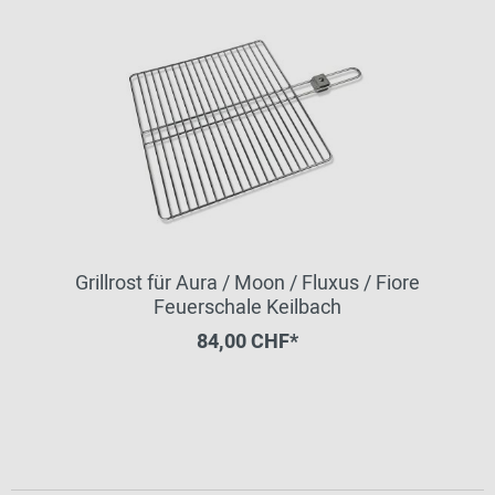
Grillrost für Aura / Moon / Fluxus / Fiore
Feuerschale Keilbach
84,00 CHF*