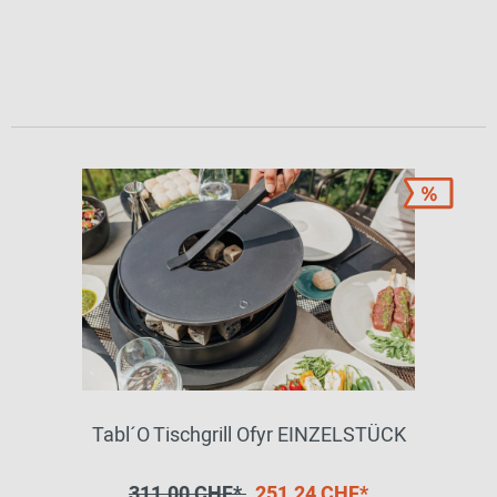
Tabl´O Tischgrill Ofyr EINZELSTÜCK
311,00 CHF*
251,24 CHF*