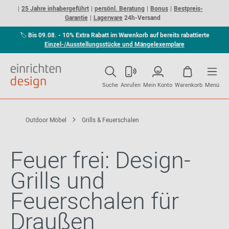
25 Jahre inhabergeführt
persönl. Beratung
Bonus
Bestpreis-
Garantie
Lagerware
24h-Versand
🏷
Bis 09.08. - 10% Extra Rabatt im Warenkorb auf bereits rabattierte
Einzel-/Ausstellungsstücke und Mängelexemplare
Suche
Anrufen
Mein Konto
Warenkorb
Menü
Outdoor Möbel
Grills & Feuerschalen
Feuer frei: Design-
Grills und
Feuerschalen für
Draußen