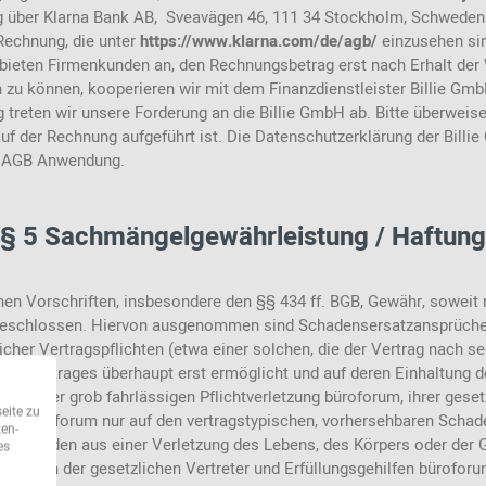
 über Klarna Bank AB, Sveavägen 46, 111 34 Stockholm, Schweden (I
Rechnung, die unter
https://www.klarna.com/de/agb/
einzusehen si
 bieten Firmenkunden an, den Rechnungsbetrag erst nach Erhalt de
zu können, kooperieren wir mit dem Finanzdienstleister Billie Gmb
reten wir unsere Forderung an die Billie GmbH ab. Bitte überweise
uf der Rechnung aufgeführt ist. Die Datenschutzerklärung der Billie
n AGB Anwendung.
§ 5 Sachmängelgewährleistung / Haftung
hen Vorschriften, insbesondere den §§ 434 ff. BGB, Gewähr, soweit 
geschlossen. Hiervon ausgenommen sind Schadensersatzansprüche 
icher Vertragspflichten (etwa einer solchen, die der Vertrag nach 
es Vertrages überhaupt erst ermöglicht und auf deren Einhaltung de
chen oder grob fahrlässigen Pflichtverletzung büroforum, ihrer geset
eite zu
ftet büroforum nur auf den vertragstypischen, vorhersehbaren Schad
ten-
es Kunden aus einer Verletzung des Lebens, des Körpers oder der 
es
 Gunsten der gesetzlichen Vertreter und Erfüllungsgehilfen bürofo