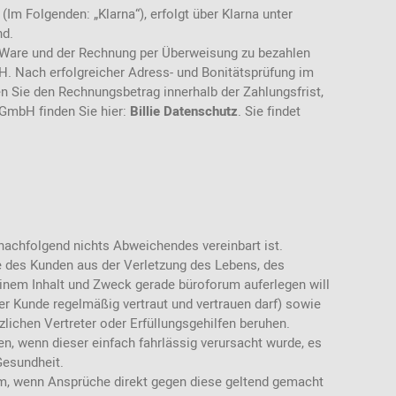
m Folgenden: „Klarna“), erfolgt über Klarna unter
nd.
r Ware und der Rechnung per Überweisung zu bezahlen
H. Nach erfolgreicher Adress- und Bonitätsprüfung im
n Sie den Rechnungsbetrag innerhalb der Zahlungsfrist,
 GmbH finden Sie hier:
Billie Datenschutz
. Sie findet
nachfolgend nichts Abweichendes vereinbart ist.
des Kunden aus der Verletzung des Lebens, des
seinem Inhalt und Zweck gerade büroforum auferlegen will
r Kunde regelmäßig vertraut und vertrauen darf) sowie
zlichen Vertreter oder Erfüllungsgehilfen beruhen.
en, wenn dieser einfach fahrlässig verursacht wurde, es
Gesundheit.
rum, wenn Ansprüche direkt gegen diese geltend gemacht