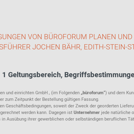
Magnettafel
30er Jahre
Windlichter /
Kerzenständer
Knoll International
Drehsessel
Kleiderbügel
Müller
Outdoor-Sofas
Leuchten
Design Möbel
Laternen
Kamine -
Möbelwerkstätten
Tischfeuer
Kissen + Textilien
Besuchersessel
Wandhaken -
Modul-Sofas
Möbel
40er Jahre
für Pflanzen &
Garderobenhaken
Design Möbel
Tiere
verstellbare
Loungesofas
Wohnaccessoires
Sessel
Schirmständer
GUNGEN VON BÜROFORUM PLANEN UND
50er Jahre
Stauraum
Schlafsofas
Outdoor
Design Möbel
gen
starre Sessel
Garderobenschränke
SFÜHRER JOCHEN BÄHR,
EDITH-STEIN-S
Neuheiten
60er Jahre
Design Möbel
Limitierte
Editionen
70er Jahre
 1 Geltungsbereich, Begriffsbestimmung
Design Möbel
Limitierte
Editionen
80er Jahre
Lagerware
Design Möbel
nen und einrichten GmbH., (im Folgenden
„büroforum“
) und dem Ku
Fair Design
r zum Zeitpunkt der Bestellung gültigen Fassung.
90er Jahre
Design Möbel
en Geschäftsbedingungen, soweit der Zweck der georderten Lieferu
zugerechnet werden kann. Dagegen ist
Unternehmer
jede natürliche o
2001 - 2010
in Ausübung ihrer gewerblichen oder selbständigen beruflichen Täti
2011 - 2023