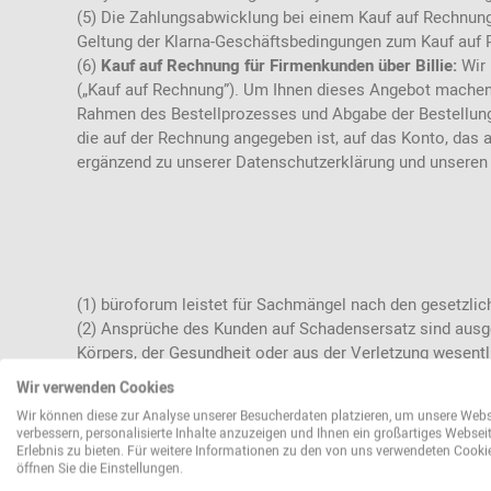
(5) Die Zahlungsabwicklung bei einem Kauf auf Rechnung
Geltung der Klarna-Geschäftsbedingungen zum Kauf auf 
(6)
Kauf auf Rechnung für Firmenkunden über Billie:
Wir
(„Kauf auf Rechnung”). Um Ihnen dieses Angebot machen 
Rahmen des Bestellprozesses und Abgabe der Bestellung t
die auf der Rechnung angegeben ist, auf das Konto, das a
ergänzend zu unserer Datenschutzerklärung und unsere
(1) büroforum leistet für Sachmängel nach den gesetzlic
(2) Ansprüche des Kunden auf Schadensersatz sind aus
Körpers, der Gesundheit oder aus der Verletzung wesentl
oder deren Erfüllung die ordnungsgemäße Durchführung d
Wir verwenden Cookies
die Haftung für sonstige Schäden, die auf einer vorsätzli
Wir können diese zur Analyse unserer Besucherdaten platzieren, um unsere Webs
(3) Bei der Verletzung wesentlicher Vertragspflichten ha
verbessern, personalisierte Inhalte anzuzeigen und Ihnen ein großartiges Websei
sei denn, es handelt sich um Schadensersatzansprüche d
Erlebnis zu bieten. Für weitere Informationen zu den von uns verwendeten Cooki
öffnen Sie die Einstellungen.
(4) Die Einschränkungen der Abs. 1 und 2 gelten auch zu