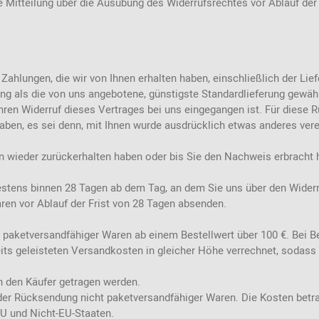
ie Mitteilung über die Ausübung des Widerrufsrechtes vor Ablauf der
 Zahlungen, die wir von Ihnen erhalten haben, einschließlich der Li
rung als die von uns angebotene, günstigste Standardlieferung gewäh
hren Widerruf dieses Vertrages bei uns eingegangen ist. Für diese
haben, es sei denn, mit Ihnen wurde ausdrücklich etwas anderes vere
n wieder zurückerhalten haben oder bis Sie den Nachweis erbracht 
testens binnen 28 Tagen ab dem Tag, an dem Sie uns über den Widerr
aren vor Ablauf der Frist von 28 Tagen absenden.
 paketversandfähiger Waren ab einem Bestellwert über 100 €. Bei B
its geleisteten Versandkosten in gleicher Höhe verrechnet, sodass 
 den Käufer getragen werden.
der Rücksendung nicht paketversandfähiger Waren. Die Kosten betra
EU und Nicht-EU-Staaten.