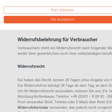
werden.
(5) Die Vorschriften des Produkthaftungsgesetzes bleibe
Nein, anpassen
Alle akzeptieren
§
Widerrufsbelehrung für Verbraucher
Verbrauchern steht ein Widerrufsrecht nach folgender Ma
weder ihrer gewerblichen noch ihrer selbständigen beruf
Widerrufsrecht
Sie haben das Recht, binnen 28 Tagen ohne Angabe von G
Die Widerrufsfrist beträgt 28 Tage ab dem Tag, an dem Sie
Um Ihr Widerrufsrecht auszuüben, müssen Sie uns (Fa. bü
Würzburg-Rottenbauer; Telefon: +49 (0)931 / 8 09 92 - 200;
Post versandter Brief, Telefax oder E-Mail) über Ihren E
Widerrufsformular
verwenden, das jedoch nicht vorgesch