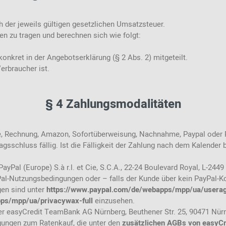
h der jeweils gültigen gesetzlichen Umsatzsteuer.
n zu tragen und berechnen sich wie folgt:
kret in der Angebotserklärung (§ 2 Abs. 2) mitgeteilt.
erbraucher ist.
§ 4 Zahlungsmodalitäten
sse, Rechnung, Amazon, Sofortüberweisung, Nachnahme, Paypal oder
ragsschluss fällig. Ist die Fälligkeit der Zahlung nach dem Kalende
yPal (Europe) S.à r.l. et Cie, S.C.A., 22-24 Boulevard Royal, L-24
Pal-Nutzungsbedingungen oder – falls der Kunde über kein PayPal-Ko
en sind unter
https://www.paypal.com/de/webapps/mpp/ua/userag
ps/mpp/ua/privacywax-full
einzusehen.
r easyCredit TeamBank AG Nürnberg, Beuthener Str. 25, 90471 Nürnb
gungen zum Ratenkauf, die unter den
zusätzlichen AGBs von easyCr