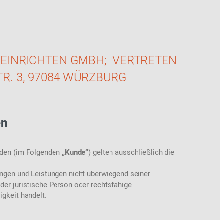
Thonet
Stoffmuster
Akustik
Bänke
Ab 100 EUR
USM Haller
Ledermuster
Stehhilfen /
Highback Sofas-
Ab 200 - 500
Stehhocker
& Sessel
EUR
Teppichmuster
Sitzauflagen -
Meetingboxen
Geschenke für
 EINRICHTEN GMBH;
VERTRETEN
Bezüge
Kunststoffmuster
Frauen
TR. 3, 97084 WÜRZBURG
Holzmuster
Geschenke für
Männer
Inspiration aus der
Community
Geschenke für
Kinder
en
Einkaufsgutscheine
nden (im Folgenden
„Kunde“
) gelten ausschließlich die
ngen und Leistungen nicht überwiegend seiner
der juristische Person oder rechtsfähige
gkeit handelt.