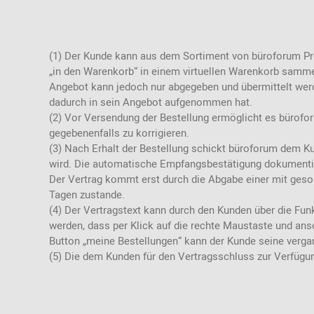
Patricia Urquiola
Flur
Zur Übersicht: alle Sitzmöbel
Philippe Starck
Schlafzimmer
Ronan & Erwan
(1) Der Kunde kann aus dem Sortiment von büroforum P
Kinderzimmer
Bouroullec
„in den Warenkorb“ in einem virtuellen Warenkorb sammel
Angebot kann jedoch nur abgegeben und übermittelt wer
Haushaltsraum
Sebastian
Herkner
dadurch in sein Angebot aufgenommen hat.
Badezimmer
(2) Vor Versendung der Bestellung ermöglicht es bürofor
Verner Panton
gegebenenfalls zu korrigieren.
Home Office
(3) Nach Erhalt der Bestellung schickt büroforum dem K
Büro- &
wird. Die automatische Empfangsbestätigung dokumentier
Arbeitswelten
Der Vertrag kommt erst durch die Abgabe einer mit geso
Tagen zustande.
(4) Der Vertragstext kann durch den Kunden über die Fu
werden, dass per Klick auf die rechte Maustaste und an
Button „meine Bestellungen“ kann der Kunde seine verga
(5) Die dem Kunden für den Vertragsschluss zur Verfügu
Zur Übersicht: alle Entdecken