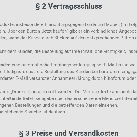
2024 - 2026
§ 2 Vertragsschluss
rodukte, insbesondere Einrichtungsgegenstände und Möbel, (im Fo
n. Über den Button „jetzt kaufen“ gibt er ein verbindliches Angeb
den, wenn der Kunde durch Klicken auf den entsprechenden Button 
um dem Kunden, die Bestellung auf ihre inhaltliche Richtigkeit, ins
unden eine automatische Empfangsbestätigung per E-Mail zu, in we
t lediglich, dass die Bestellung des Kunden bei büroforum eingega
nderter E-Mail versandter Annahmeerklärung durch büroforum oder 
nktion „Drucken“ ausgedruckt werden. Der Vertragstext kann auch 
schließende Befehlseingabe über das erscheinende Menü die Internet
ngenen Bestellungen und die betreffenden Daten einsehen.
ng stehende Sprache ist deutsch.
§ 3 Preise und Versandkosten