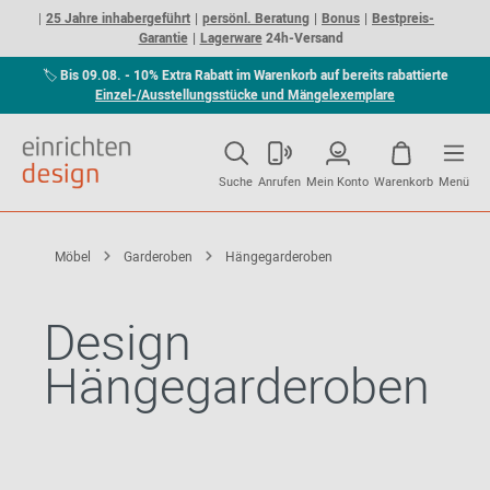
25 Jahre inhabergeführt
persönl. Beratung
Bonus
Bestpreis-
Garantie
Lagerware
24h-Versand
🏷
Bis 09.08. - 10% Extra Rabatt im Warenkorb auf bereits rabattierte
Einzel-/Ausstellungsstücke und Mängelexemplare
Suche
Anrufen
Mein Konto
Warenkorb
Menü
Möbel
Garderoben
Hängegarderoben
Design
Hängegarderoben