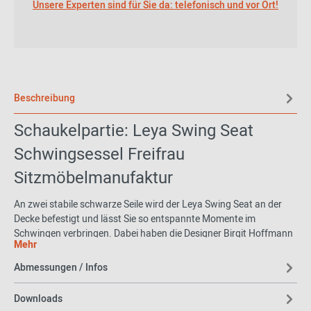
Unsere Experten sind für Sie da: telefonisch und vor Ort!
Beschreibung
Schaukelpartie: Leya Swing Seat
Schwingsessel Freifrau
Sitzmöbelmanufaktur
An zwei stabile schwarze Seile wird der Leya Swing Seat an der
Decke befestigt und lässt Sie so entspannte Momente im
Schwingen verbringen. Dabei haben die Designer Birgit Hoffmann
Mehr
und Christoph Kahleyss darauf geachtet, dass auch der
charakteristische Sitzkomfort der Leya Kollektion erhalten bleibt.
Abmessungen / Infos
Verschiedene und hochwertige Bezugsmöglichkeiten lassen den
Schwingsessel zu Ihrem individuellen Lieblingsplatz werden.
Downloads