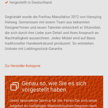
hergestellt in Deutschland
Orient:
1,3-1,5 mm kräftiges weiches Rindnappaleder mit
markanten Millkorn in den Farbvarianten Ebony, Cacao
Gegründet wurde die Freifrau Manufaktur 2012 von Hansjörg
oder Cognac
Helweg. Gemeinsam mit einem Team aus bekannten
Designer*innen und neuen Talenten entwickelt er Sitzmöbel,
Sahara:
die sich durch ihre Liebe zum Detail und ihren Anspruch an
1,0-1,2 mm weiches, vollnarbiges Nappaleder mit
Nachhaltigkeit auszeichnen. Jedes Möbel wird auf Basis
angenehm weichem Griff in den Farbvarianten Anthrazit,
traditioneller Handwerkskunst produziert. So entstehen
Cognac, Ebony, Stone
Unikate mit Lieblingsstück-Garantie.
Zur Hersteller-Kategorie
Genau so, wie Sie es sich
vorgestellt haben.
Unser besonderer Service für Sie: Holen Sie sich unser
Angebot an vielfältigen Materialmustern bequem nach