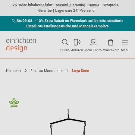
25 Jahre inhabergeführt
persönl. Beratung
Bonus
Bestpreis-
Garantie
Lagerware
24h-Versand
🏷
Bis 09.08. - 10% Extra Rabatt im Warenkorb auf bereits rabattierte
Einzel-/Ausstellungsstücke und Mängelexemplare
Suche
Anrufen
Mein Konto
Warenkorb
Menü
Hersteller
Freifrau Manufaktur
Leya Serie