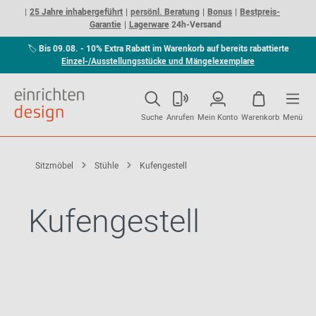
25 Jahre inhabergeführt
persönl. Beratung
Bonus
Bestpreis-
Garantie
Lagerware
24h-Versand
🏷
Bis 09.08. - 10% Extra Rabatt im Warenkorb auf bereits rabattierte
Einzel-/Ausstellungsstücke und Mängelexemplare
Suche
Anrufen
Mein Konto
Warenkorb
Menü
Sitzmöbel
Stühle
Kufengestell
Kufengestell