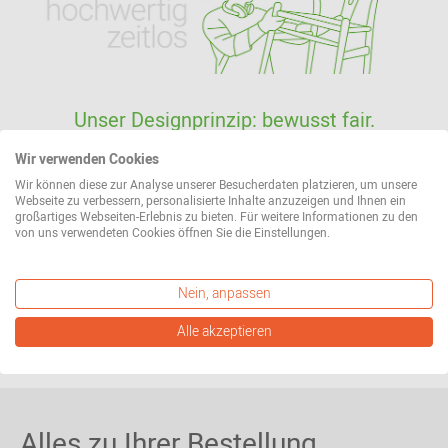
Unser Designprinzip: bewusst fair.
Als Ihr professioneller Partner für Beratung und
Wir verwenden Cookies
Versand bieten wir eine große Auswahl an fairen
Wir können diese zur Analyse unserer Besucherdaten platzieren, um unsere
Webseite zu verbessern, personalisierte Inhalte anzuzeigen und Ihnen ein
Produkten. Alles für ein hochwertiges und zeitloses
großartiges Webseiten-Erlebnis zu bieten. Für weitere Informationen zu den
Design, das Sie ein Leben lang begleiten wird.
von uns verwendeten Cookies öffnen Sie die Einstellungen.
Mehr erfahren
Nein, anpassen
Alle akzeptieren
Alles zu Ihrer Bestellung