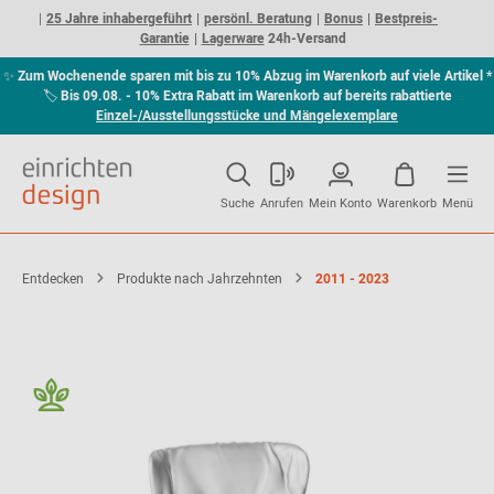
25 Jahre inhabergeführt
persönl. Beratung
Bonus
Bestpreis-
Garantie
Lagerware
24h-Versand
✨
Zum Wochenende sparen mit bis zu 10% Abzug im Warenkorb auf viele Artikel *
🏷
Bis 09.08. - 10% Extra Rabatt im Warenkorb auf bereits rabattierte
Einzel-/Ausstellungsstücke und Mängelexemplare
Suche
Anrufen
Mein Konto
Warenkorb
Menü
Entdecken
Produkte nach Jahrzehnten
2011 - 2023