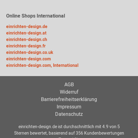
Online Shops International
einrichten-design.de
einrichten-design.at
einrichten-design.ch
einrichten-design.fr
einrichten-design.co.uk
einrichten-design.com
einrichten-design.com, International
AGB
Widerruf
Barrierefreiheitserklärung
Impressum
Datenschutz
einrichten-design.de
ist durchschnittlich mit
4.9
von
5
Sternen bewertet, basierend auf
356
Kundenbewertungen