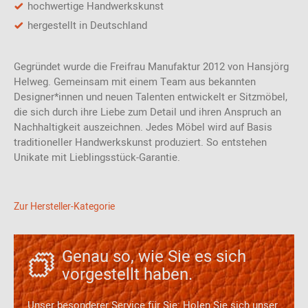
-
Canvas:
eleganter Bezugstoff aus Wolle mit einer ruhigen,
hochwertige Handwerkskunst
einfarbigen Anmutung, die bei näherer Betrachtung schimmernde
hergestellt in Deutschland
Farbnuancen, feine Kontraste und elegante Strukturen enthält.
Der Bezugstoff besteht aus 90% Schurwolle, Kammgarn und 10%
Nylon, materialgefärbt. Farbunterschiede können vorkommen. In
Gegründet wurde die Freifrau Manufaktur 2012 von Hansjörg
unserem Onlineshop erhalten Sie verschiedene Farbvarianten
Helweg. Gemeinsam mit einem Team aus bekannten
Designer*innen und neuen Talenten entwickelt er Sitzmöbel,
-
Harald
: innovative Mischung aus 100% Baumwolle,
die sich durch ihre Liebe zum Detail und ihren Anspruch an
stückgefärbt. Das Muster ist Baumwollvelours ohne
Nachhaltigkeit auszeichnen. Jedes Möbel wird auf Basis
Webkante.
Farbunterschiede können vorkommen. In unserem
traditioneller Handwerkskunst produziert. So entstehen
Onlineshop erhalten Sie verschiedene Farbvarianten.
Unikate mit Lieblingsstück-Garantie.
-
Cairo:
1,3 - 1,6 mm weiches Dickleder
-
Muscat:
0,9 - 1,1 mm Rind Nubukleder mit eleganter, patinierter
Zur Hersteller-Kategorie
Oberfläche
-
Elmosoft:
Eiches geschmeidiges Semi Anilinleder
Genau so, wie Sie es sich
-
Adora:
0,9 - 1,1 mm rein anilines naturbelassenes Rindleder
vorgestellt haben.
-
Opium:
1,0 - 1,2 mm Superweiches, naturbelasenes Nappaleder
mit einzigartigem Griff
Unser besonderer Service für Sie: Holen Sie sich unser