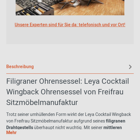
Unsere Experten sind für Sie da: telefonisch und vor Ort!
Beschreibung
Filigraner Ohrensessel: Leya Cocktail
Wingback Ohrensessel von Freifrau
Sitzmöbelmanufaktur
Trotz seiner umhüllenden Form wirkt der Leya Cocktail Wingback
von Freifrau Sitzmöbelmanufaktur aufgrund seines
filigranen
Drahtgestells
überhaupt nicht wuchtig. Mit seiner
mittleren
Mehr
Größe
ergänzt er die Leya Modelle um einen Entwurf, der