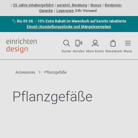
25 Jahre inhabergeführt
persönl. Beratung
Bonus
Bestpreis-
Garantie
Lagerware
24h-Versand
🏷
Bis 09.08. - 10% Extra Rabatt im Warenkorb auf bereits rabattierte
Einzel-/Ausstellungsstücke und Mängelexemplare
Suche
Anrufen
Mein Konto
Warenkorb
Menü
Accessoires
Pflanzgefäße
Pflanzgefäße