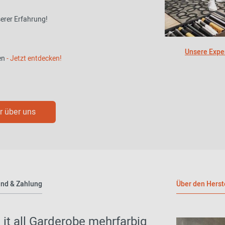
serer Erfahrung!
Unsere Exper
en
- Jetzt entdecken!
 über uns
nd & Zahlung
Über den Herst
t all Garderobe mehrfarbig