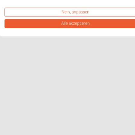
und 37 cm hoch.
Nein, anpassen
Weitere Informationen gewünscht? PDF anfordern
Alle akzeptieren