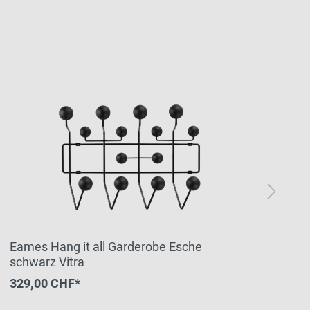
Eames Hang it all Garderobe Esche
Ea
schwarz Vitra
LI
329,00 CHF*
1.