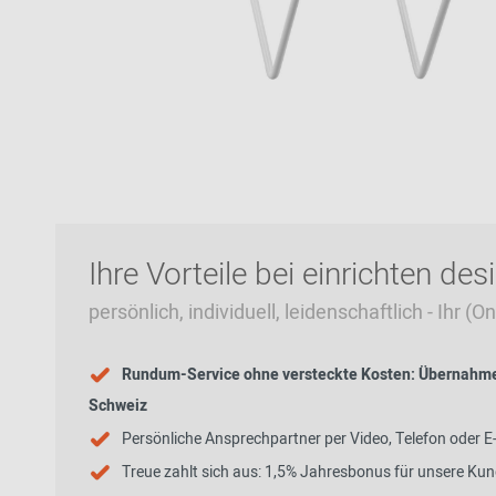
Zur Übersicht: alle Sitzmöbel
Philippe Starck
Schlafzimmer
Ronan & Erwan
Kinderzimmer
Bouroullec
Haushaltsraum
Sebastian
Herkner
Badezimmer
Verner Panton
Home Office
Büro- &
Arbeitswelten
Ihre Vorteile bei einrichten des
persönlich, individuell, leidenschaftlich - Ihr (
Rundum-Service ohne versteckte Kosten: Übernahme 
Zur Übersicht: alle Entdecken
Schweiz
Persönliche Ansprechpartner per Video, Telefon oder E
Treue zahlt sich aus: 1,5% Jahresbonus für unsere Ku