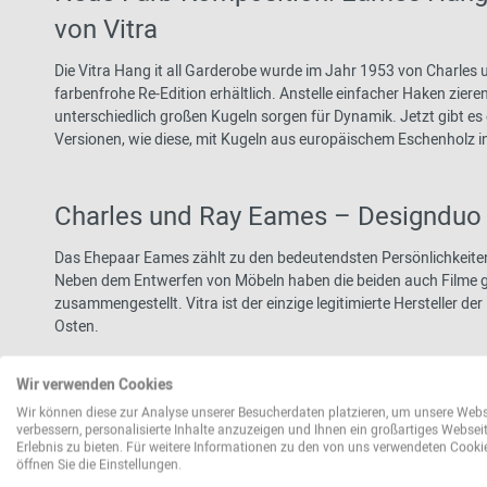
von Vitra
Die Vitra Hang it all Garderobe wurde im Jahr 1953 von Charles 
farbenfrohe Re-Edition erhältlich. Anstelle einfacher Haken ziere
unterschiedlich großen Kugeln sorgen für Dynamik. Jetzt gibt es
Versionen, wie diese, mit Kugeln aus europäischem Eschenholz 
Charles und Ray Eames – Designdu
Das Ehepaar Eames zählt zu den bedeutendsten Persönlichkeiten
Neben dem Entwerfen von Möbeln haben die beiden auch Filme ge
zusammengestellt. Vitra ist der einzige legitimierte Hersteller d
Osten.
Wir verwenden Cookies
Material und Format
Wir können diese zur Analyse unserer Besucherdaten platzieren, um unsere Webs
verbessern, personalisierte Inhalte anzuzeigen und Ihnen ein großartiges Websei
Die Garderobe besteht aus pulverbeschichtetem Stahldraht und
Erlebnis zu bieten. Für weitere Informationen zu den von uns verwendeten Cooki
öffnen Sie die Einstellungen.
Hölzer aus Europa. Die Kugeln werden mit wasserbasiertem Lack be