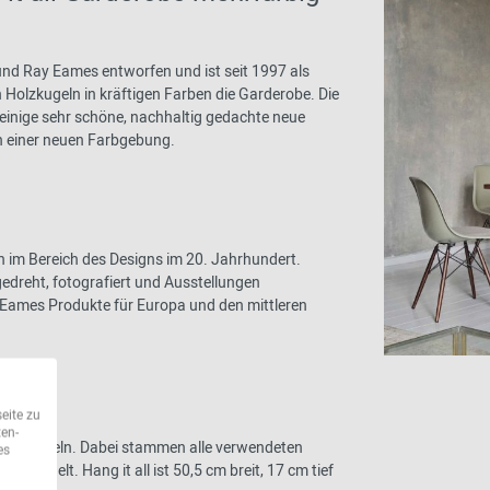
und Ray Eames entworfen und ist seit 1997 als
n Holzkugeln in kräftigen Farben die Garderobe. Die
 einige sehr schöne, nachhaltig gedachte neue
in einer neuen Farbgebung.
o
 im Bereich des Designs im 20. Jahrhundert.
dreht, fotografiert und Ausstellungen
er Eames Produkte für Europa und den mittleren
eite zu
ten-
 Holzkugeln. Dabei stammen alle verwendeten
es
handelt. Hang it all ist 50,5 cm breit, 17 cm tief