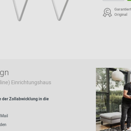
Garantier
Original
ign
Online) Einrichtungshaus
der Zollabwicklung in die
-Mail
nden