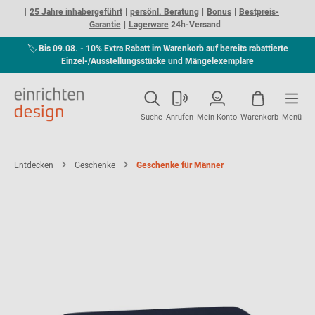
25 Jahre inhabergeführt
persönl. Beratung
Bonus
Bestpreis-
Garantie
Lagerware
24h-Versand
🏷
Bis 09.08. - 10% Extra Rabatt im Warenkorb auf bereits rabattierte
Einzel-/Ausstellungsstücke und Mängelexemplare
Suche
Anrufen
Mein Konto
Warenkorb
Menü
Entdecken
Geschenke
Geschenke für Männer