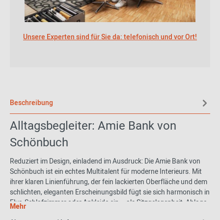
Unsere Experten sind für Sie da: telefonisch und vor Ort!
Beschreibung
Alltagsbegleiter: Amie Bank von
Schönbuch
Reduziert im Design, einladend im Ausdruck: Die Amie Bank von
Schönbuch ist ein echtes Multitalent für moderne Interieurs. Mit
ihrer klaren Linienführung, der fein lackierten Oberfläche und dem
schlichten, eleganten Erscheinungsbild fügt sie sich harmonisch in
Flur, Schlafzimmer oder Ankleide ein – als Sitzgelegenheit, Ablage
Mehr
oder stilles Design-Statement. Trotz ihrer Zurückhaltung strahlt