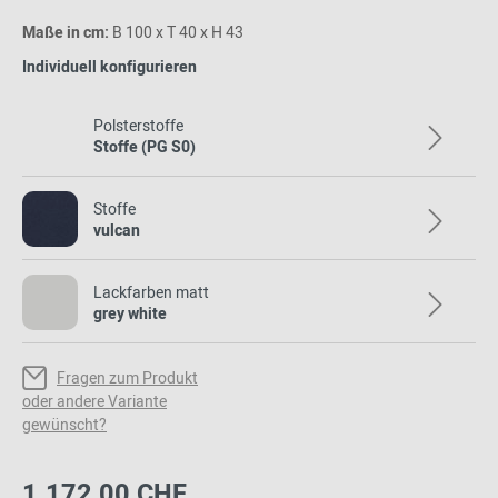
Maße in cm:
B 100 x T 40 x H 43
Individuell konfigurieren
Polsterstoffe
Stoffe (PG S0)
Stoffe
vulcan
Lackfarben matt
grey white
Fragen zum Produkt
oder andere Variante
gewünscht?
1.172,00 CHF