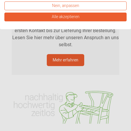
Unsere Mission
Nein, anpassen
Was Sie von uns erwarten können? Persönlichen,
Alle akzeptieren
individuellen und leidenschaftlichen Service. Vom
ersten Kontakt bis zur Lieferung Ihrer Bestellung.
Lesen Sie hier mehr über unseren Anspruch an uns
selbst.
Mehr erfahren