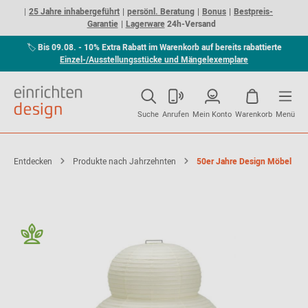
25 Jahre inhabergeführt
persönl. Beratung
Bonus
Bestpreis-
Garantie
Lagerware
24h-Versand
🏷
Bis 09.08. - 10% Extra Rabatt im Warenkorb auf bereits rabattierte
Einzel-/Ausstellungsstücke und Mängelexemplare
Suche
Anrufen
Mein Konto
Warenkorb
Menü
Entdecken
Produkte nach Jahrzehnten
50er Jahre Design Möbel