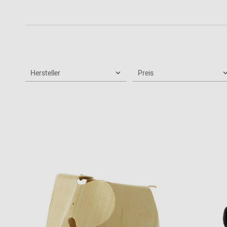
Patricia Urquiola
Flur
Zur Übersicht: alle Sitzmöbel
Philippe Starck
Schlafzimmer
Ronan & Erwan
Kinderzimmer
Bouroullec
Haushaltsraum
Sebastian
Hersteller
Herkner
Preis
Badezimmer
Verner Panton
Home Office
Büro- &
Arbeitswelten
Zur Übersicht: alle Entdecken