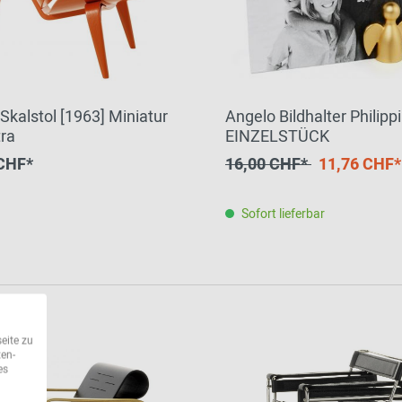
Skalstol [1963] Miniatur
Angelo Bildhalter Philippi
tra
EINZELSTÜCK
CHF*
16,00 CHF*
11,76 CHF*
Sofort lieferbar
eite zu
ten-
es