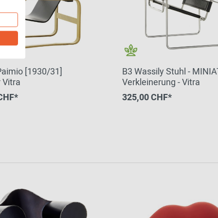
Paimio [1930/31]
B3 Wassily Stuhl - MINI
 Vitra
Verkleinerung - Vitra
CHF*
325,00 CHF*