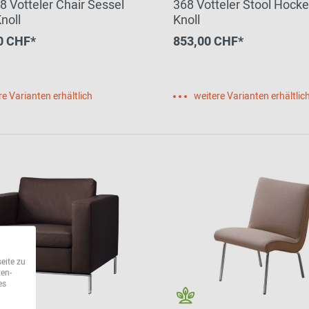
8 Votteler Chair Sessel
368 Votteler Stool Hocke
noll
Knoll
0 CHF*
853,00 CHF*
re Varianten erhältlich
weitere Varianten erhältlic
eite zu
ten-
es