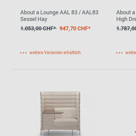
About a Lounge AAL 83 / AAL83
About a
Sessel Hay
High Dr
1.053,00 CHF*
947,70 CHF*
1.787,
weitere Varianten erhältlich
weite