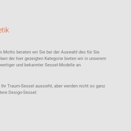
Stoffmuster
Akustik
Bänke
Ab 100 EUR
USM Haller
Ledermuster
Stehhilfen /
Highback Sofas-
Ab 200 - 500
Stehhocker
& Sessel
EUR
Teppichmuster
Sitzauflagen -
Meetingboxen
Geschenke für
tik
Bezüge
Kunststoffmuster
Frauen
Holzmuster
Geschenke für
Männer
m Motto beraten wir Sie bei der Auswahl des für Sie
Inspiration aus der
Community
Geschenke für
en der hier gezeigten Kategorie bieten wir in unserem
Kinder
wertiger und bekannter Sessel-Modelle an.
Einkaufsgutscheine
 Ihr Traum-Sessel aussieht, aber werden nicht so ganz
itere Design-Sessel: