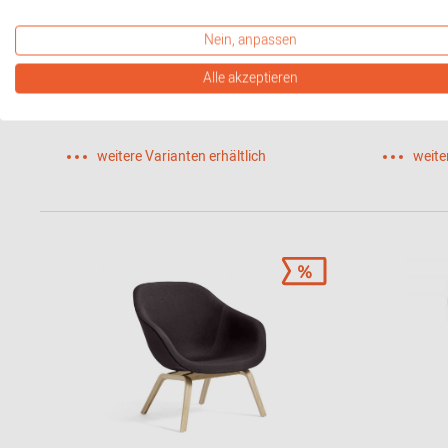
502 Foster Sessel Walter Knoll
503 Fost
Nein, anpassen
4.301,00 CHF*
4.190,0
Alle akzeptieren
weitere Varianten erhältlich
weite