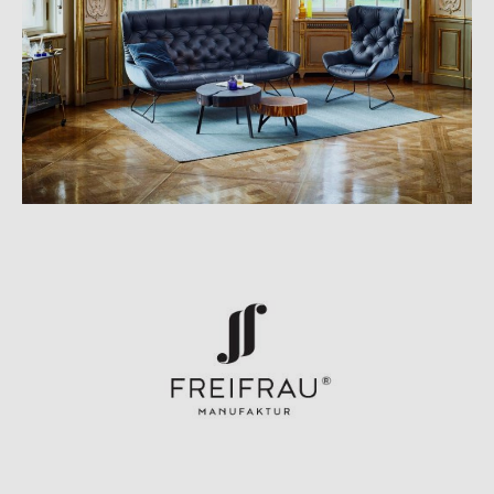
Bewusstsein.
Dabei ist es dem Hersteller besonders wichtig, dass die Sitzmöbel
nicht nur für das Auge, sondern auch für die anderen Sinne
erlebbar sind. Das geschieht durch den Einsatz von angenehmem
Holz, griffigem Leder und weichen Stoffen. So wird jedes
Sitzmöbel zu einem unverwechselbaren Unikat und zu einem
echten Lieblingsstück.
Material und Format
Der Stuhl ist mit verschiedenen Bezügen erhältlich und verfügt
über ein Drahtgestell. Der Stuhl ist 77 cm hoch, 47 cm breit und 41
cm tief. Die Sitzhöhe beträgt 65 cm und die Sitzbreite 38 cm.