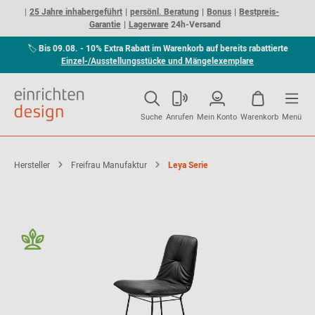
25 Jahre inhabergeführt
persönl. Beratung
Bonus
Bestpreis-
Garantie
Lagerware
24h-Versand
🏷
Bis 09.08. - 10% Extra Rabatt im Warenkorb auf bereits rabattierte
Einzel-/Ausstellungsstücke und Mängelexemplare
Suche
Anrufen
Mein Konto
Warenkorb
Menü
Hersteller
Freifrau Manufaktur
Leya Serie