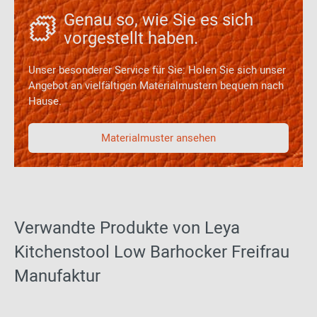
Genau so, wie Sie es sich
vorgestellt haben.
Unser besonderer Service für Sie: Holen Sie sich unser
Angebot an vielfältigen Materialmustern bequem nach
Hause.
Materialmuster ansehen
Verwandte Produkte von Leya
Kitchenstool Low Barhocker Freifrau
Manufaktur