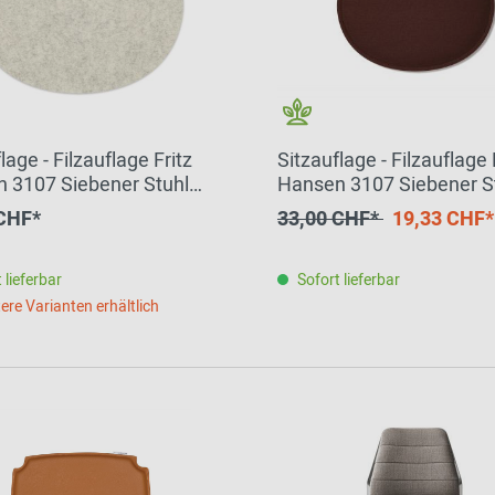
lage - Filzauflage Fritz
Sitzauflage - Filzauflage 
 3107 Siebener Stuhl
Hansen 3107 Siebener S
 HEY - SIGN by BWF
SCHOKO HEY - SIGN by
 CHF*
33,00 CHF*
19,33 CHF*
Group EINZELSTÜCK
 lieferbar
Sofort lieferbar
ere Varianten erhältlich