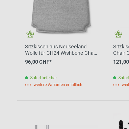
Sitzkissen aus Neuseeland
Sitzki
Wolle für CH24 Wishbone Chair
Chair 
Carl Hansen
96,00 CHF*
121,0
Sofort lieferbar
Sofort
weitere Varianten erhältlich
weit