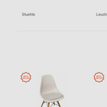
Patricia Urquiola
Flur
Zur Übersicht: alle Sitzmöbel
Philippe Starck
Schlafzimmer
Stuehle
Leuch
Ronan & Erwan
Kinderzimmer
Bouroullec
Haushaltsraum
Sebastian
Herkner
Badezimmer
Verner Panton
Home Office
Büro- &
Arbeitswelten
Zur Übersicht: alle Entdecken