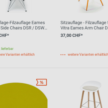
flage-Filzauflage Eames
Sitzauflage - Filzauflage 
c Side Chairs DSR / DSW
Vitra Eames Arm Chair 
t HEY - SIGN by BWF
DAW, DAX Parkhaus Berl
 CHF*
37,00 CHF*
 lieferbar
ere Varianten erhältlich
weitere Varianten erhältlic