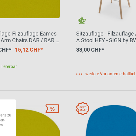
flage-Filzauflage Eames
Sitzauflage - Filzauflage
c Arm Chairs DAR / RAR /
A Stool HEY - SIGN by B
 DAX GRÜN HEY - SIGN
Group
 CHF*
15,12 CHF*
33,00 CHF*
F Group EINZELSTÜCK
 lieferbar
weitere Varianten erhältlic
eite zu
ten-
es