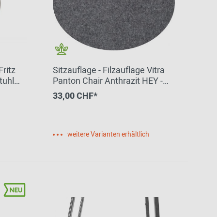
Fritz
Sitzauflage - Filzauflage Vitra
tuhl
Panton Chair Anthrazit HEY -
 BWF
SIGN by BWF Group
33,00 CHF*
weitere Varianten erhältlich