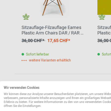
Sitzauflage-Filzauflage Eames
Sitzau
Plastic Arm Chairs DAR / RAR /
Plasti
DAW / DAX HEY - SIGN by BWF
DAW /
36,00 CHF*
17,65 CHF*
36,00
Group EINZELSTÜCK
by BW
Sofort lieferbar
Sofort
weitere Varianten erhältlich
Wir verwenden Cookies
Wir können diese zur Analyse unserer Besucherdaten platzieren, um unsere Webs
verbessern, personalisierte Inhalte anzuzeigen und Ihnen ein großartiges Websei
Erlebnis zu bieten. Für weitere Informationen zu den von uns verwendeten Cooki
öffnen Sie die Einstellungen.