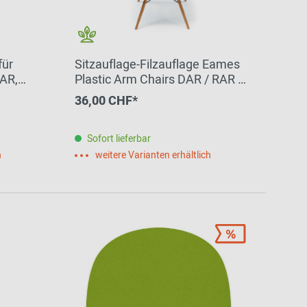
für
Sitzauflage-Filzauflage Eames
DAR,
Plastic Arm Chairs DAR / RAR /
in
DAW Marmor HEY - SIGN by
36,00 CHF*
BWF Group
Sofort lieferbar
h
weitere Varianten erhältlich