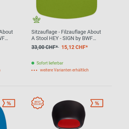
 About
Sitzauflage - Filzauflage About
WF
A Stool HEY - SIGN by BWF
Group Maigrün EINZELSTÜCK
33,00 CHF*
15,12 CHF*
Sofort lieferbar
h
weitere Varianten erhältlich