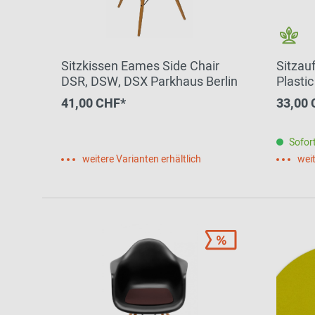
Sitzkissen Eames Side Chair
Sitzau
DSR, DSW, DSX Parkhaus Berlin
Plasti
graphi
41,00 CHF*
33,00
Group
Sofort
weitere Varianten erhältlich
weit