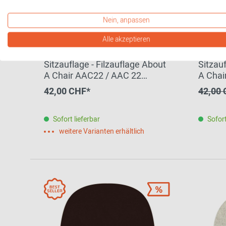
Nein, anpassen
Alle akzeptieren
Sitzauflage - Filzauflage About
Sitzauf
A Chair AAC22 / AAC 22
A Chai
Schwarz HEY - SIGN by BWF
HEY - 
42,00 CHF*
42,00
Group
EINZE
Sofort lieferbar
Sofort
weitere Varianten erhältlich