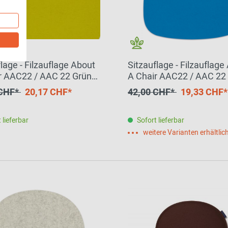
lage - Filzauflage About
Sitzauflage - Filzauflage
r AAC22 / AAC 22 Grün
A Chair AAC22 / AAC 22
SIGN by BWF Group
SIGN by BWF Group
 CHF*
20,17 CHF*
42,00 CHF*
19,33 CHF*
LSTÜCK
EINZELSTÜCK
 lieferbar
Sofort lieferbar
weitere Varianten erhältlic