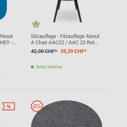
 About
Sitzauflage - Filzauflage About
 HEY -
A Chair AAC22 / AAC 22 Rot
HEY - SIGN by BWF Group
42,00 CHF*
35,29 CHF*
EINZELSTÜCK
Sofort lieferbar
h