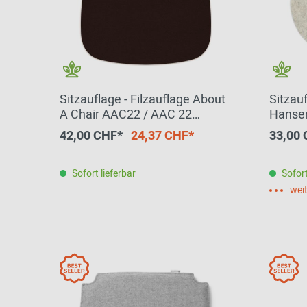
Sitzauflage - Filzauflage About
Sitzauf
A Chair AAC22 / AAC 22
Hansen
SCHOKO HEY - SIGN by BWF
Marmor
42,00 CHF*
24,37 CHF*
33,00
Group EINZELSTÜCK
Group
Sofort lieferbar
Sofort
weit