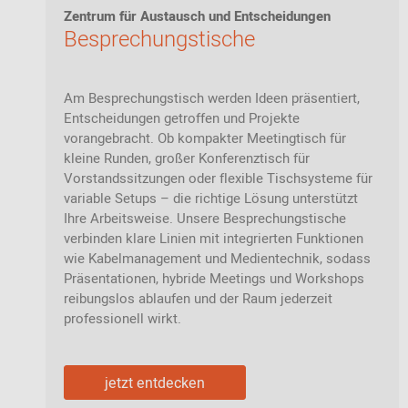
Zur Übersicht: alle Sitzmöbel
Zentrum für Austausch und Entscheidungen
Philippe Starck
Schlafzimmer
Besprechungstische
Ronan & Erwan
Kinderzimmer
Bouroullec
Haushaltsraum
Sebastian
Am Besprechungstisch werden Ideen präsentiert,
Herkner
Entscheidungen getroffen und Projekte
Badezimmer
vorangebracht. Ob kompakter Meetingtisch für
Verner Panton
kleine Runden, großer Konferenztisch für
Home Office
Vorstandssitzungen oder flexible Tischsysteme für
Büro- &
variable Setups – die richtige Lösung unterstützt
Arbeitswelten
Ihre Arbeitsweise. Unsere Besprechungstische
verbinden klare Linien mit integrierten Funktionen
wie Kabelmanagement und Medientechnik, sodass
Präsentationen, hybride Meetings und Workshops
reibungslos ablaufen und der Raum jederzeit
professionell wirkt.
Zur Übersicht: alle Entdecken
jetzt entdecken