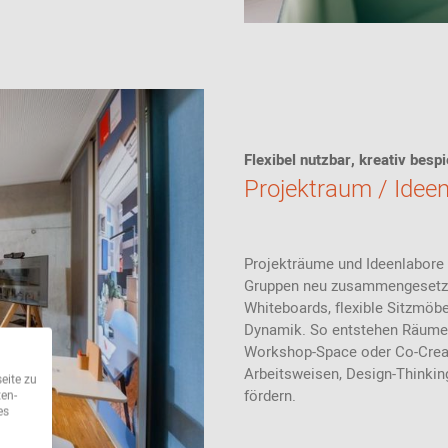
Flexibel nutzbar, kreativ bespi
Projektraum / Idee
Projekträume und Ideenlabore
Gruppen neu zusammengesetzt,
Whiteboards, flexible Sitzmöb
Dynamik. So entstehen Räume, 
Workshop-Space oder Co-Creat
Arbeitsweisen, Design-Thinkin
eite zu
fördern.
ten-
es