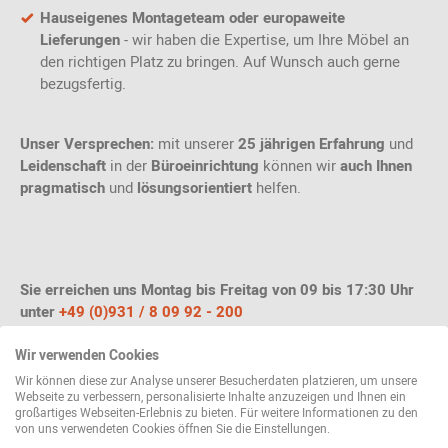
Hauseigenes Montageteam oder europaweite
Lieferungen
- wir haben die Expertise, um Ihre Möbel an
den richtigen Platz zu bringen. Auf Wunsch auch gerne
bezugsfertig.
Unser Versprechen:
mit unserer
25 jährigen Erfahrung
und
Leidenschaft
in der
Büroeinrichtung
können wir
auch Ihnen
pragmatisch
und
lösungsorientiert
helfen.
Sie erreichen uns Montag bis Freitag von 09 bis 17:30 Uhr
unter
+49 (0)931 / 8 09 92 - 200
E-Mail:
info@einrichten-design.de
Wir verwenden Cookies
Wir können diese zur Analyse unserer Besucherdaten platzieren, um unsere
Webseite zu verbessern, personalisierte Inhalte anzuzeigen und Ihnen ein
Alternativ können Sie gerne direkt einen kostenfreien Termin
großartiges Webseiten-Erlebnis zu bieten. Für weitere Informationen zu den
für eine Video- oder vor-Ort-Beratung bei einem unserer
von uns verwendeten Cookies öffnen Sie die Einstellungen.
Kundenberater*innen buchen: