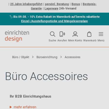
25 Jahre inhabergeführt
persönl. Beratung
Bonus
Bestpreis-
Garantie
Lagerware
24h-Versand
🏷
Bis 09.08. - 10% Extra Rabatt im Warenkorb auf bereits rabattierte
Einzel-/Ausstellungsstücke und Mängelexemplare
Suche
Anrufen
Mein Konto
Warenkorb
Menü
Büro / Objekt
Büroeinrichtung
Accessoires
Büro Accessoires
Ihr B2B Einrichtungshaus
mehr erfahren