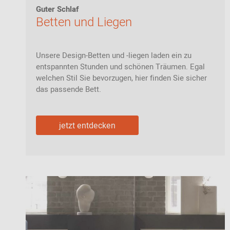
Zur Übersicht: alle Sitzmöbel
Guter Schlaf
Philippe Starck
Schlafzimmer
Betten und Liegen
Ronan & Erwan
Kinderzimmer
Bouroullec
Haushaltsraum
Sebastian
Unsere Design-Betten und -liegen laden ein zu
Herkner
entspannten Stunden und schönen Träumen. Egal
Badezimmer
welchen Stil Sie bevorzugen, hier finden Sie sicher
Verner Panton
das passende Bett.
Home Office
Büro- &
Arbeitswelten
jetzt entdecken
Zur Übersicht: alle Entdecken