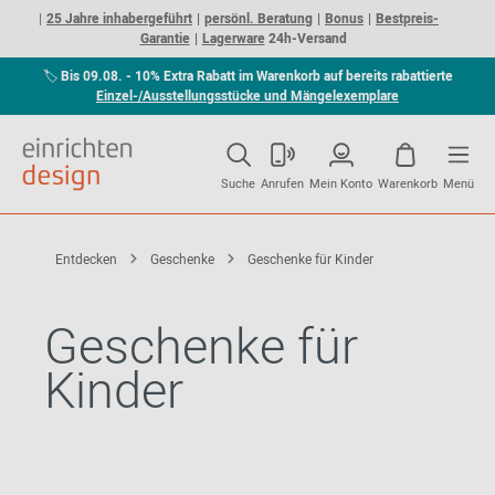
25 Jahre inhabergeführt
persönl. Beratung
Bonus
Bestpreis-
Garantie
Lagerware
24h-Versand
🏷
Bis 09.08. - 10% Extra Rabatt im Warenkorb auf bereits rabattierte
Einzel-/Ausstellungsstücke und Mängelexemplare
Suche
Anrufen
Mein Konto
Warenkorb
Menü
Entdecken
Geschenke
Geschenke für Kinder
Geschenke für
Kinder