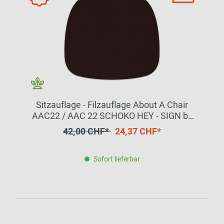
Sitzauflage - Filzauflage About A Chair
AAC22 / AAC 22 SCHOKO HEY - SIGN by
BWF Group EINZELSTÜCK
42,00 CHF*
24,37 CHF*
Sofort lieferbar