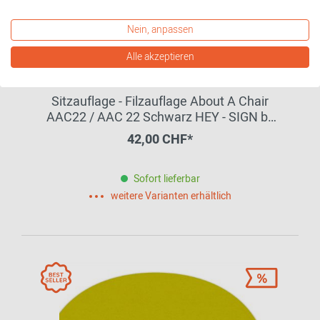
Nein, anpassen
Alle akzeptieren
Sitzauflage - Filzauflage About A Chair
AAC22 / AAC 22 Schwarz HEY - SIGN by
BWF Group
42,00 CHF*
Sofort lieferbar
weitere Varianten erhältlich