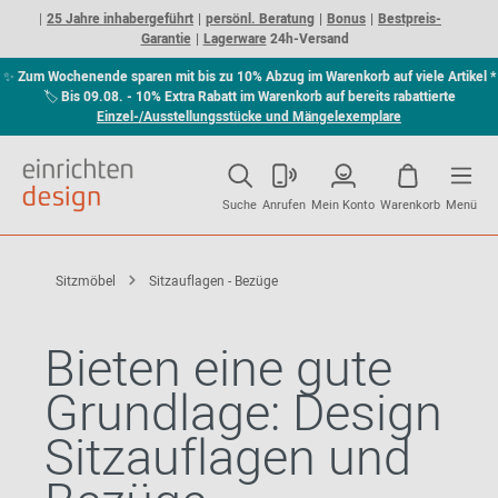
25 Jahre inhabergeführt
persönl. Beratung
Bonus
Bestpreis-
Garantie
Lagerware
24h-Versand
✨
Zum Wochenende sparen mit bis zu 10% Abzug im Warenkorb auf viele Artikel *
🏷
Bis 09.08. - 10% Extra Rabatt im Warenkorb auf bereits rabattierte
Einzel-/Ausstellungsstücke und Mängelexemplare
Suche
Anrufen
Mein Konto
Warenkorb
Menü
Sitzmöbel
Sitzauflagen - Bezüge
Bieten eine gute
Grundlage: Design
Sitzauflagen und