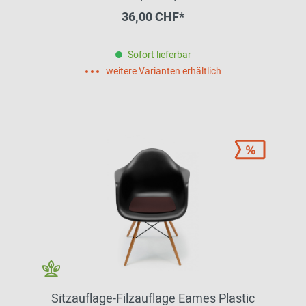
HEY - SIGN by BWF Group
36,00 CHF*
Sofort lieferbar
weitere Varianten erhältlich
Sitzauflage-Filzauflage Eames Plastic