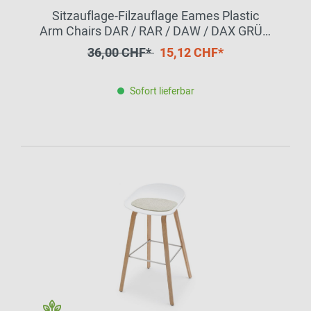
Sitzauflage-Filzauflage Eames Plastic
Arm Chairs DAR / RAR / DAW / DAX GRÜN
HEY - SIGN by BWF Group EINZELSTÜCK
36,00 CHF*
15,12 CHF*
Sofort lieferbar