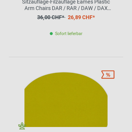
Sitzauflage-Filzauflage Eames Plastic
Arm Chairs DAR / RAR / DAW / DAX
ANTHRAZIT Hey Sign EINZELSTÜCK
36,00 CHF*
26,89 CHF*
Sofort lieferbar