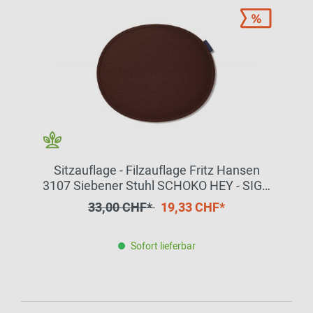
Sitzauflage - Filzauflage Fritz Hansen
3107 Siebener Stuhl SCHOKO HEY - SIGN
by BWF Group EINZELSTÜCK
33,00 CHF*
19,33 CHF*
Sofort lieferbar