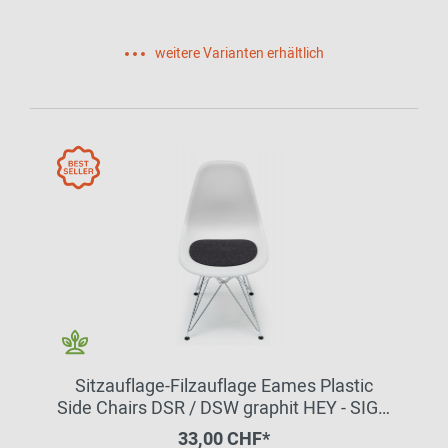
weitere Varianten erhältlich
Sitzauflage-Filzauflage Eames Plastic
Side Chairs DSR / DSW graphit HEY - SIGN
by BWF Group
33,00 CHF*