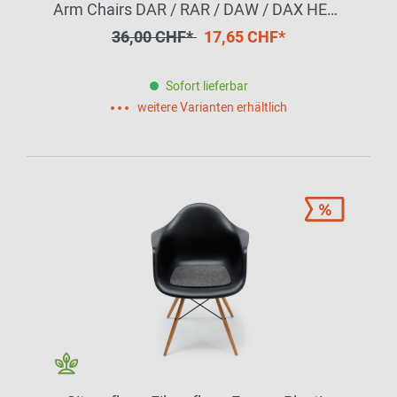
Arm Chairs DAR / RAR / DAW / DAX HEY -
SIGN by BWF Group EINZELSTÜCK
36,00 CHF*
17,65 CHF*
Sofort lieferbar
weitere Varianten erhältlich