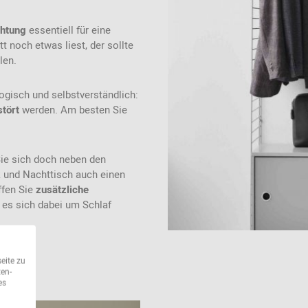
chtung
essentiell für eine
t noch etwas liest, der sollte
len.
 logisch und selbstverständlich:
stört
werden. Am besten Sie
ie sich doch neben den
 und Nachttisch auch einen
ffen Sie
zusätzliche
s es sich dabei um Schlaf
eite zu
ten-
es