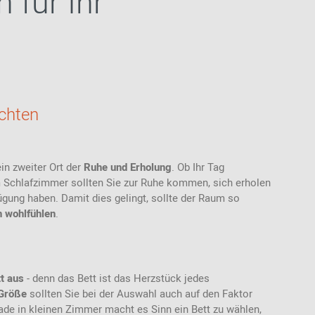
 für Ihr
Stoffmuster
Akustik
Bänke
Ab 100 EUR
USM Haller
Ledermuster
Stehhilfen /
Highback Sofas-
Ab 200 - 500
Stehhocker
& Sessel
EUR
Teppichmuster
Sitzauflagen -
Meetingboxen
Geschenke für
Bezüge
Kunststoffmuster
Frauen
Holzmuster
Geschenke für
achten
Männer
Inspiration aus der
Community
Geschenke für
Kinder
n zweiter Ort der
Ruhe und Erholung
. Ob Ihr Tag
Einkaufsgutscheine
m Schlafzimmer sollten Sie zur Ruhe kommen, sich erholen
fügung haben. Damit dies gelingt, sollte der Raum so
h wohlfühlen
.
tt aus
- denn das Bett ist das Herzstück jedes
Größe
sollten Sie bei der Auswahl auch auf den Faktor
de in kleinen Zimmer macht es Sinn ein Bett zu wählen,