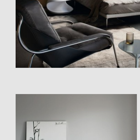
Zur Übersicht: alle Sitzmöbel
Philippe Starck
Schlafzimmer
Ronan & Erwan
Kinderzimmer
Bouroullec
Haushaltsraum
Sebastian
Herkner
Badezimmer
Verner Panton
Home Office
Büro- &
Arbeitswelten
Zur Übersicht: alle Entdecken