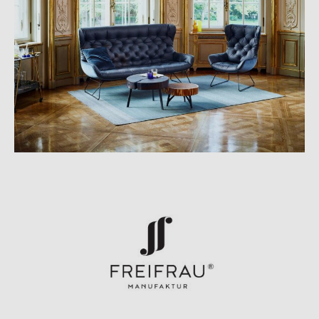
Freifrau Sitzmöbelmanufaktur zusätzlich ihr ökologisches
Bewusstsein.
Dabei ist es dem Hersteller besonders wichtig, dass die Sitzmöbel
nicht nur für das Auge, sondern auch für die anderen Sinne
erlebbar sind. Das geschieht durch den Einsatz von angenehmem
Holz, griffigem Leder und weichen Stoffen. So wird jedes
Sitzmöbel zu einem unverwechselbaren Unikat und zu einem
echten Lieblingsstück.
Material und Format
Der Stuhl ist mit verschiedenen Bezügen erhältlich und verfügt
über ein Drahtgestell. Er ist 120 cm hoch, 58 cm breit und 59 cm
tief. Die Sitzhöhe beträgt 82 cm und die Sitzbreite 44 cm. Die
Armlehnen befinden sich in einer Höhe von 102 cm.