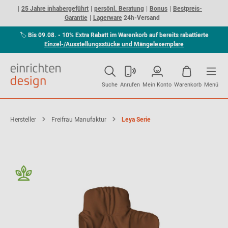
25 Jahre inhabergeführt
persönl. Beratung
Bonus
Bestpreis-
Garantie
Lagerware
24h-Versand
🏷
Bis 09.08. - 10% Extra Rabatt im Warenkorb auf bereits rabattierte
Einzel-/Ausstellungsstücke und Mängelexemplare
Suche
Anrufen
Mein Konto
Warenkorb
Menü
Hersteller
Freifrau Manufaktur
Leya Serie