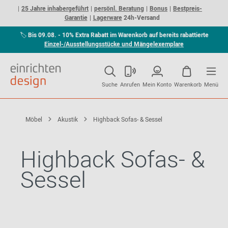
25 Jahre inhabergeführt
persönl. Beratung
Bonus
Bestpreis-
Garantie
Lagerware
24h-Versand
🏷
Bis 09.08. - 10% Extra Rabatt im Warenkorb auf bereits rabattierte
Einzel-/Ausstellungsstücke und Mängelexemplare
Suche
Anrufen
Mein Konto
Warenkorb
Menü
Möbel
Akustik
Highback Sofas- & Sessel
Highback Sofas- &
Sessel